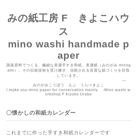
みの紙工房 F きよこハウ
ス
mino washi handmade p
aper
国産原料でつくる、繊細な美濃手すき和紙、美濃紙（みのがみ minog
ami）。その伝統技術を受け継ぎ、信頼される良質な紙づくりを目指
しています。
―
みのがみこうぼう えふ うらべきよこ
I make usu-mino paper for conservation mainly. -Mino washi w
orkshop F Kiyoko Urabe
〇懐かしの和紙カレンダー
これまでに作った手すき和紙カレンダーです