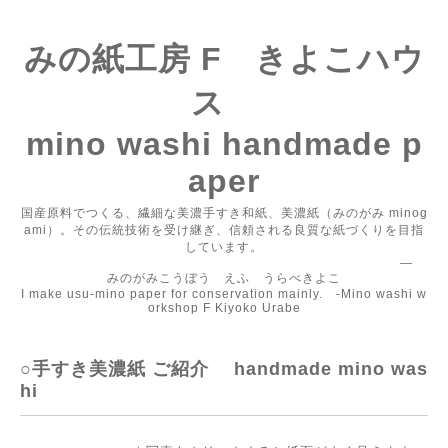
みの紙工房 F きよこハウ
ス
mino washi handmade p
aper
国産原料でつくる、繊細な美濃手すき和紙、美濃紙（みのがみ minog
ami）。その伝統技術を受け継ぎ、信頼される良質な紙づくりを目指
しています。
―
みのがみこうぼう えふ うらべきよこ
I make usu-mino paper for conservation mainly. -Mino washi w
orkshop F Kiyoko Urabe
○手すき美濃紙 ご紹介 handmade mino was
hi