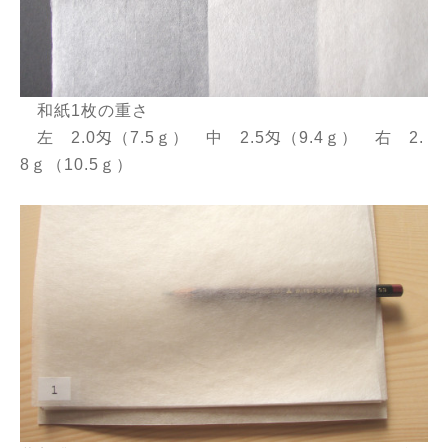
和紙1枚の重さ
左 2.0匁（7.5ｇ） 中 2.5匁（9.4ｇ） 右 2.
8ｇ（10.5ｇ）