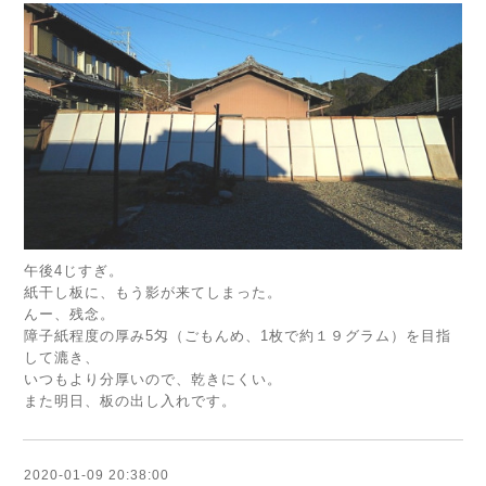
午後4じすぎ。
紙干し板に、もう影が来てしまった。
んー、残念。
障子紙程度の厚み5匁（ごもんめ、1枚で約１９グラム）を目指
して漉き、
いつもより分厚いので、乾きにくい。
また明日、板の出し入れです。
2020-01-09 20:38:00