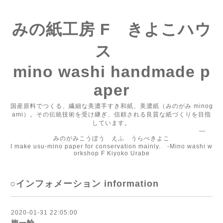
みの紙工房 F きよこハウ
ス
mino washi handmade p
aper
国産原料でつくる、繊細な美濃手すき和紙、美濃紙（みのがみ minog
ami）。その伝統技術を受け継ぎ、信頼される良質な紙づくりを目指
しています。
―
みのがみこうぼう えふ うらべきよこ
I make usu-mino paper for conservation mainly. -Mino washi w
orkshop F Kiyoko Urabe
○インフォメーション information
2020-01-31 22:05:00
梅一輪