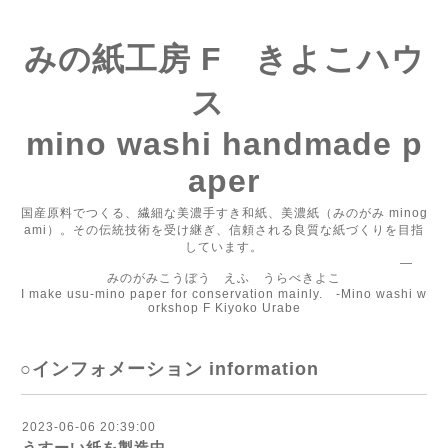
みの紙工房 F きよこハウ
ス
mino washi handmade p
aper
国産原料でつくる、繊細な美濃手すき和紙、美濃紙（みのがみ minog
ami）。その伝統技術を受け継ぎ、信頼される良質な紙づくりを目指
しています。
―
みのがみこうぼう えふ うらべきよこ
I make usu-mino paper for conservation mainly. -Mino washi w
orkshop F Kiyoko Urabe
○インフォメーション information
2023-06-06 20:39:00
うすーい紙を製造中