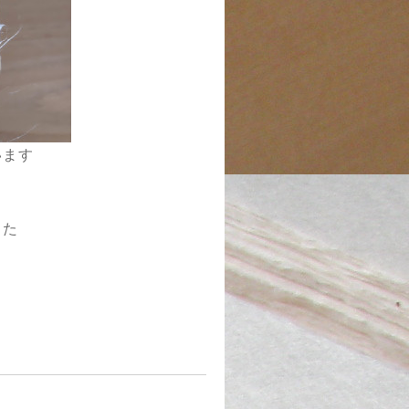
います
した