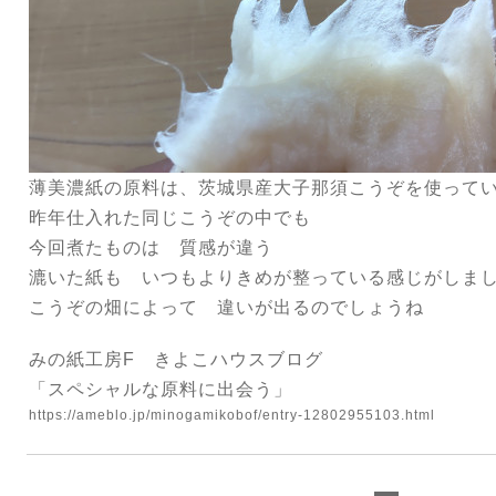
薄美濃紙の原料は、茨城県産大子那須こうぞを使って
昨年仕入れた同じこうぞの中でも
今回煮たものは 質感が違う
漉いた紙も いつもよりきめが整っている感じがしま
こうぞの畑によって 違いが出るのでしょうね
みの紙工房F きよこハウスブログ
「スペシャルな原料に出会う」
https://ameblo.jp/minogamikobof/entry-12802955103.html