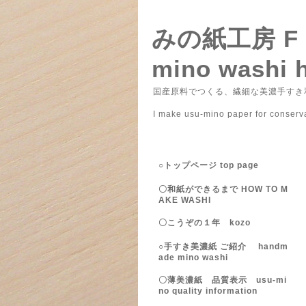
みの紙工房 
mino washi 
国産原料でつくる、繊細な美濃手すき和
― みのがみこ
I make usu-mino paper for conser
○トップページ top page
〇和紙ができるまで HOW TO M
AKE WASHI
〇こうぞの１年 kozo
○手すき美濃紙 ご紹介 handm
ade mino washi
〇薄美濃紙 品質表示 usu-mi
no quality information