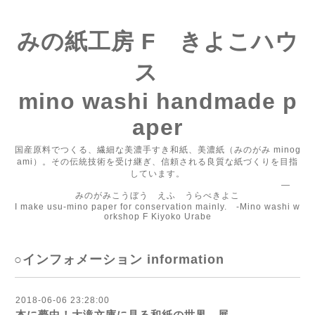
みの紙工房 F きよこハウ
ス
mino washi handmade p
aper
国産原料でつくる、繊細な美濃手すき和紙、美濃紙（みのがみ minog
ami）。その伝統技術を受け継ぎ、信頼される良質な紙づくりを目指
しています。
―
みのがみこうぼう えふ うらべきよこ
I make usu-mino paper for conservation mainly. -Mino washi w
orkshop F Kiyoko Urabe
○インフォメーション information
2018-06-06 23:28:00
本に夢中！大滝文庫に見る和紙の世界 展