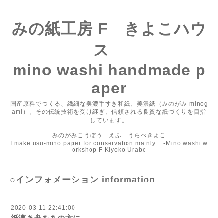
みの紙工房 F きよこハウ
ス
mino washi handmade p
aper
国産原料でつくる、繊細な美濃手すき和紙、美濃紙（みのがみ minog
ami）。その伝統技術を受け継ぎ、信頼される良質な紙づくりを目指
しています。
―
みのがみこうぼう えふ うらべきよこ
I make usu-mino paper for conservation mainly. -Mino washi w
orkshop F Kiyoko Urabe
○インフォメーション information
2020-03-11 22:41:00
紙漉き舟をあの方に