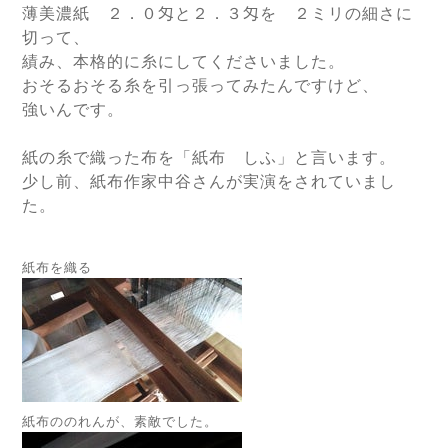
薄美濃紙 ２．０匁と２．３匁を ２ミリの細さに
切って、
績み、本格的に糸にしてくださいました。
おそるおそる糸を引っ張ってみたんですけど、
強いんです。
紙の糸で織った布を「紙布 しふ」と言います。
少し前、紙布作家中谷さんが実演をされていまし
た。
紙布を織る
紙布ののれんが、素敵でした。