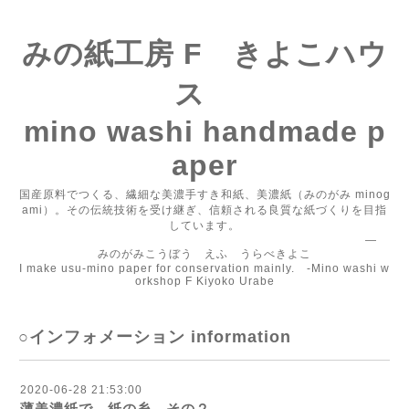
みの紙工房 F きよこハウ
ス
mino washi handmade p
aper
国産原料でつくる、繊細な美濃手すき和紙、美濃紙（みのがみ minog
ami）。その伝統技術を受け継ぎ、信頼される良質な紙づくりを目指
しています。
―
みのがみこうぼう えふ うらべきよこ
I make usu-mino paper for conservation mainly. -Mino washi w
orkshop F Kiyoko Urabe
○インフォメーション information
2020-06-28 21:53:00
薄美濃紙で、紙の糸 その２