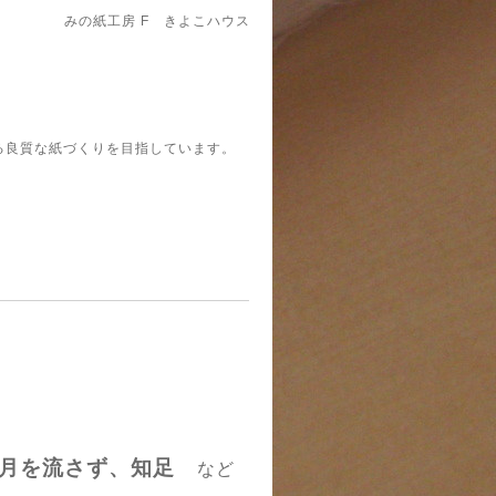
みの紙工房 F きよこハウス
れる良質な紙づくりを目指しています。
て月を流さず、知足
など