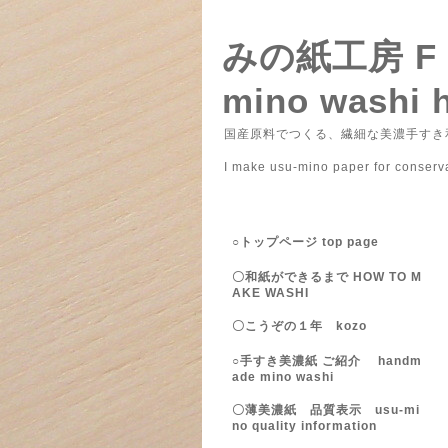
みの紙工房 
mino washi 
国産原料でつくる、繊細な美濃手すき和
― みのがみこ
I make usu-mino paper for conser
○トップページ top page
〇和紙ができるまで HOW TO M
AKE WASHI
〇こうぞの１年 kozo
○手すき美濃紙 ご紹介 handm
ade mino washi
〇薄美濃紙 品質表示 usu-mi
no quality information