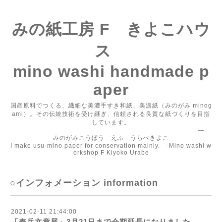
みの紙工房 F きよこハウ
ス
mino washi handmade p
aper
国産原料でつくる、繊細な美濃手すき和紙、美濃紙（みのがみ minog
ami）。その伝統技術を受け継ぎ、信頼される良質な紙づくりを目指
しています。
―
みのがみこうぼう えふ うらべきよこ
I make usu-mino paper for conservation mainly. -Mino washi w
orkshop F Kiyoko Urabe
○インフォメーション information
2021-02-11 21:44:00
「寿岳文章展」3月21日まで会期延長になりました