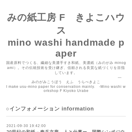
みの紙工房 F きよこハウ
ス
mino washi handmade p
aper
国産原料でつくる、繊細な美濃手すき和紙、美濃紙（みのがみ minog
ami）。その伝統技術を受け継ぎ、信頼される良質な紙づくりを目指
しています。
―
みのがみこうぼう えふ うらべきよこ
I make usu-mino paper for conservation mainly. -Mino washi w
orkshop F Kiyoko Urabe
○インフォメーション information
2021-09-30 19:42:00
20世紀の和紙－寿岳文章 人と仕事ー 国際シンポジウ