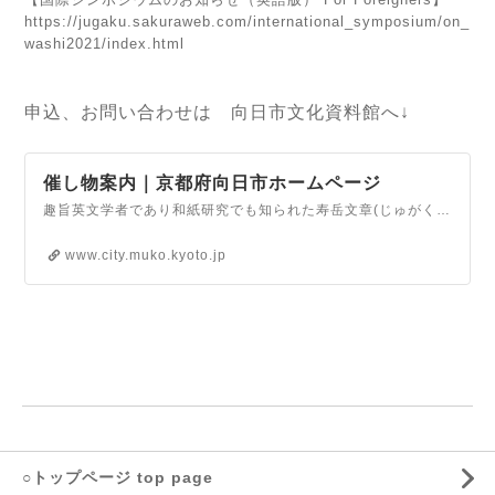
https://jugaku.sakuraweb.com/international_symposium/on_
washi2021/index.html
申込、お問い合わせは 向日市文化資料館へ↓
催し物案内｜京都府向日市ホームページ
趣旨英文学者であり和紙研究でも知られた寿岳文章(じゅがくぶんしょう：1900－1992)は、向日市の西向日住宅地に1933(昭和8)年、居宅“向日庵（こうじつあん）”を建て、そこを拠点に理想の書物の制作に取り組み、また日本全国の伝統的な手漉紙（てすきがみ）の産地を、妻静子とともにめぐり調査しました。寿岳が集めた紙は、80年前の日本で漉…
www.city.muko.kyoto.jp
○トップページ top page