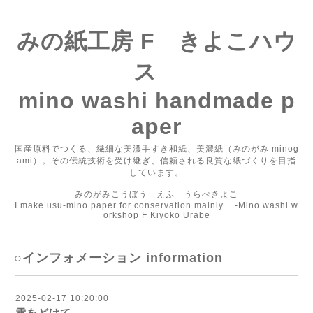
みの紙工房 F きよこハウ
ス
mino washi handmade p
aper
国産原料でつくる、繊細な美濃手すき和紙、美濃紙（みのがみ minog
ami）。その伝統技術を受け継ぎ、信頼される良質な紙づくりを目指
しています。
―
みのがみこうぼう えふ うらべきよこ
I make usu-mino paper for conservation mainly. -Mino washi w
orkshop F Kiyoko Urabe
○インフォメーション information
2025-02-17 10:20:00
雪をどけて