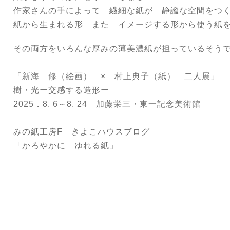
作家さんの手によって 繊細な紙が 静謐な空間をつ
紙から生まれる形 また イメージする形から使う紙
その両方をいろんな厚みの薄美濃紙が担っているそう
「新海 修（絵画） × 村上典子（紙） 二人展」
樹・光ー交感する造形ー
2025．8. 6～8. 24 加藤栄三・東一記念美術館
みの紙工房F きよこハウスブログ
「かろやかに ゆれる紙」