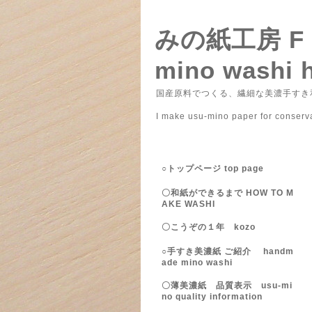
みの紙工房 
mino washi 
国産原料でつくる、繊細な美濃手すき和
― みのがみこ
I make usu-mino paper for conser
○トップページ top page
〇和紙ができるまで HOW TO M
AKE WASHI
〇こうぞの１年 kozo
○手すき美濃紙 ご紹介 handm
ade mino washi
〇薄美濃紙 品質表示 usu-mi
no quality information