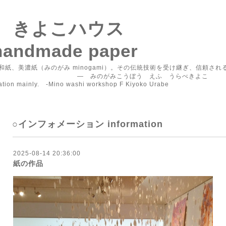
F きよこハウス
handmade paper
紙、美濃紙（みのがみ minogami）。その伝統技術を受け継ぎ、信頼さ
うぼう えふ うらべきよこ
vation mainly. -Mino washi workshop F Kiyoko Urabe
○インフォメーション information
2025-08-14 20:36:00
紙の作品