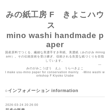
みの紙工房 F きよこハウ
ス
mino washi handmade p
aper
国産原料でつくる、繊細な美濃手すき和紙、美濃紙（みのがみ minog
ami）。その伝統技術を受け継ぎ、信頼される良質な紙づくりを目指
しています。
―
みのがみこうぼう えふ うらべきよこ
I make usu-mino paper for conservation mainly. -Mino washi w
orkshop F Kiyoko Urabe
○インフォメーション information
2026-03-24 20:26:00
甘皮の販売